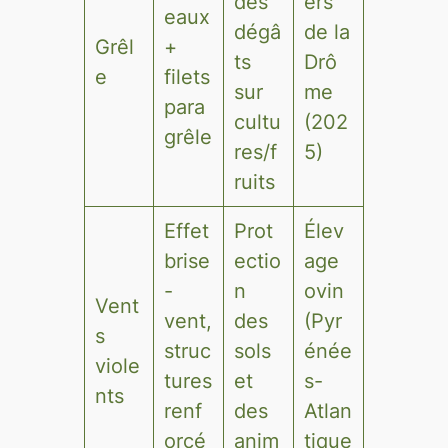
des
ers
eaux
dégâ
de la
Grêl
+
ts
Drô
e
filets
sur
me
para
cultu
(202
grêle
res/f
5)
ruits
Effet
Prot
Élev
brise
ectio
age
-
n
ovin
Vent
vent,
des
(Pyr
s
struc
sols
énée
viole
tures
et
s-
nts
renf
des
Atlan
orcé
anim
tique