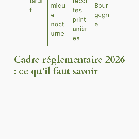
tardi
récol
miqu
Bour
f
tes
e
gogn
print
noct
e
anièr
urne
es
Cadre réglementaire 2026
: ce qu’il faut savoir