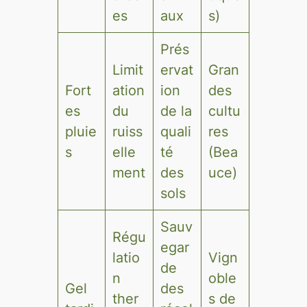
es
aux
s)
Prés
Limit
ervat
Gran
Fort
ation
ion
des
es
du
de la
cultu
pluie
ruiss
quali
res
s
elle
té
(Bea
ment
des
uce)
sols
Sauv
Régu
egar
latio
Vign
de
n
oble
Gel
des
ther
s de