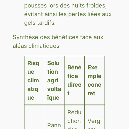
pousses lors des nuits froides,
évitant ainsi les pertes liées aux
gels tardifs.
Synthèse des bénéfices face aux
aléas climatiques
Risq
Solu
Béné
Exe
ue
tion
fice
mple
clim
agri
direc
conc
atiq
volta
t
ret
ue
ïque
Rédu
ction
Verg
Pann